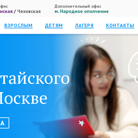
офис
Дополнительный офис
нская
/
Чеховская
м. Народное ополчение
ВЗРОСЛЫМ
ДЕТЯМ
ЛАГЕРЯ
КОНТАКТЫ
тайского
Москве
ДА