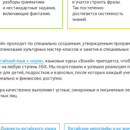
разборы грамматики
и учатся строить фразы.
и нестан­дартные задания,
Так постепенно
включающие фантазию.
достигается системность
знаний.
кей» проходит по специально созданным, утвержденным програ
ганизацию культурных мастер-классов и занятия в специальных
тайский язык с «нуля»
, языковые курсы «Вокей» пригодятся, чт
т на любую ступень HSK. Мы подготовили и успешно реализуем 
е для детей, подростков и взрослых, после которых каждый уче
реально и финансово доступно.
ра качественно выполняют устные, синхронные и письменные пе
тных лиц.
Диалекты китайского языка
Китайские иероглифы и их зна