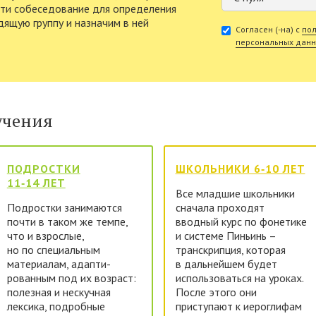
ти собеседование для определения
ящую группу и назначим в ней
Согласен (-на) с
пол
персональных дан
учения
ПОДРОСТКИ
ШКОЛЬНИКИ 6‑10 ЛЕТ
11‑14 ЛЕТ
Все младшие школьники
Подростки занимаются
сначала проходят
почти в таком же темпе,
вводный курс по фонетике
что и взрослые,
и системе Пиньинь –
но по специальным
транскрипция, которая
материалам, адапти­
в дальнейшем будет
рованным под их возраст:
использоваться на уроках.
полезная и нескучная
После этого они
лексика, подробные
приступают к иероглифам