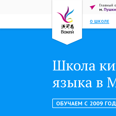
Главный 
м.
Пушки
О ШКОЛЕ
Школа ки
языка в 
ОБУЧАЕМ С 2009 ГО