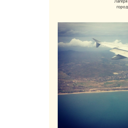
Лагеря
город