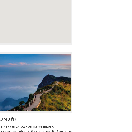
«ЭМЭЙ»
ь является одной из четырех
х гор китайских буддистов. Район этих