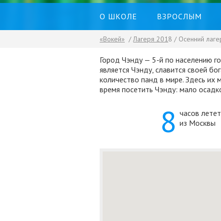
О ШКОЛЕ
ВЗРОСЛЫМ
«Вокей»
/
Лагеря 201
8 / Осенний лаге
Город Чэнду — 5-й по населению г
является Чэнду, славится своей б
количество панд в мире. Здесь их
время посетить Чэнду: мало осадко
8
часов летет
из Москвы