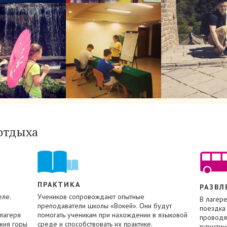
отдыха
ПРАКТИКА
РАЗВЛ
еле.
Учеников сопровождают опытные
В лагере
преподаватели школы «Вокей». Они будут
поездка 
 лагеря
помогать ученикам при нахождении в языковой
проводя
жия горы
среде и способствовать их практике.
туристич