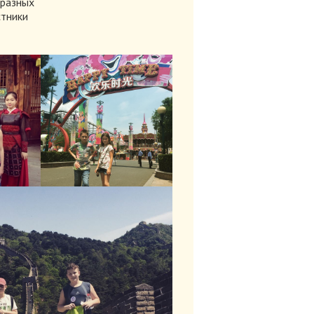
 разных
стники