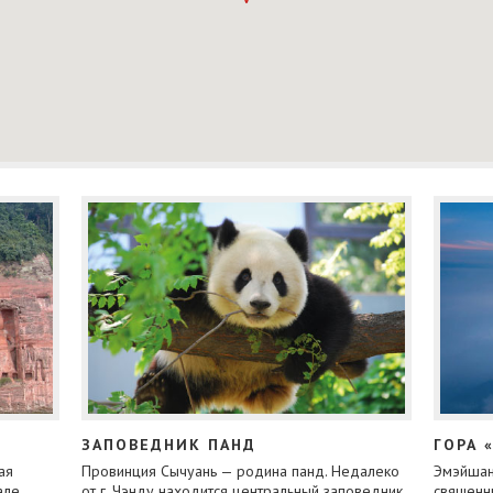
ЗАПОВЕДНИК ПАНД
ГОРА 
ая
Провинция Сычуань — родина панд. Недалеко
Эмэйшан
але,
от г. Чэнду находится центральный заповедник,
священны