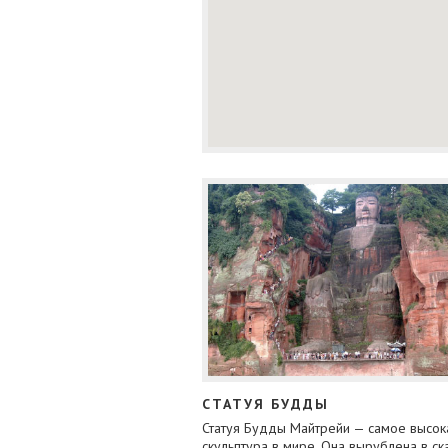
СТАТУЯ БУДДЫ
Статуя Будды Майтрейи — самое высок
скульптура в мире. Она вырублена в ск