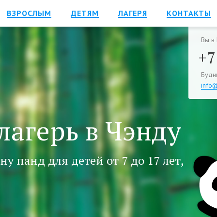
ВЗРОСЛЫМ
ДЕТЯМ
ЛАГЕРЯ
КОНТАКТЫ
Вы
в
+7
Будни
info
лагерь в Чэнду
у панд для детей от 7 до 17 лет,